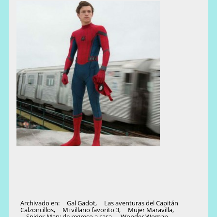
Archivado en:
Gal Gadot
,
Las aventuras del Capitán
Calzoncillos
,
Mi villano favorito 3
,
Mujer Maravilla
,
Spider-Man: de regreso a casa
,
Wonder Woman