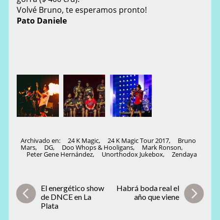
Volvé Bruno, te esperamos pronto!
Pato Daniele
Archivado en:
24 K Magic
,
24 K Magic Tour 2017
,
Bruno
Mars
,
DG
,
Doo Whops & Hooligans
,
Mark Ronson
,
Peter Gene Hernández
,
Unorthodox Jukebox
,
Zendaya
El energético show
Habrá boda real el
de DNCE en La
año que viene
Plata