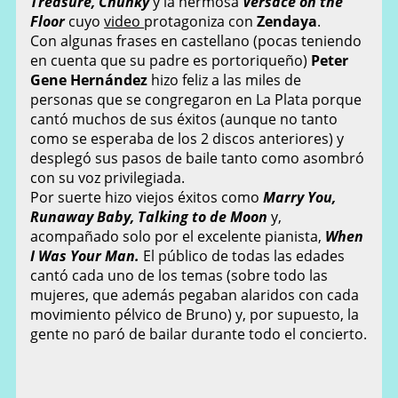
Treasure, Chunky
y la hermosa
Versace on the
Floor
cuyo
video
protagoniza con
Zendaya
.
Con algunas frases en castellano (pocas teniendo
en cuenta que su padre es portoriqueño)
Peter
Gene Hernández
hizo feliz a las miles de
personas que se congregaron en La Plata porque
cantó muchos de sus éxitos (aunque no tanto
como se esperaba de los 2 discos anteriores) y
desplegó sus pasos de baile tanto como asombró
con su voz privilegiada.
Por suerte hizo viejos éxitos como
Marry You,
Runaway Baby, Talking to de Moon
y,
acompañado solo por el excelente pianista,
When
I Was Your Man.
El público de todas las edades
cantó cada uno de los temas (sobre todo las
mujeres, que además pegaban alaridos con cada
movimiento pélvico de Bruno) y, por supuesto, la
gente no paró de bailar durante todo el concierto.