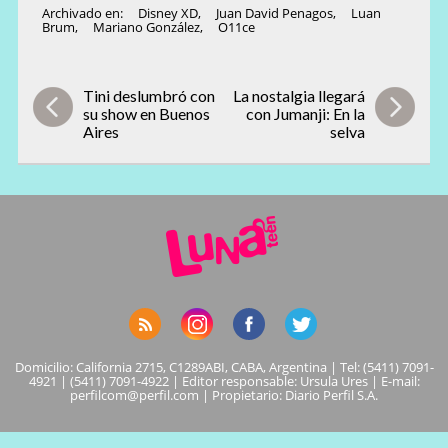
Archivado en:
Disney XD
,
Juan David Penagos
,
Luan
Brum
,
Mariano González
,
O11ce
Tini deslumbró con
La nostalgia llegará
su show en Buenos
con Jumanji: En la
Aires
selva
Domicilio: California 2715, C1289ABI, CABA, Argentina | Tel: (5411) 7091-
4921 | (5411) 7091-4922 | Editor responsable: Ursula Ures | E-mail:
perfilcom@perfil.com
| Propietario: Diario Perfil S.A.