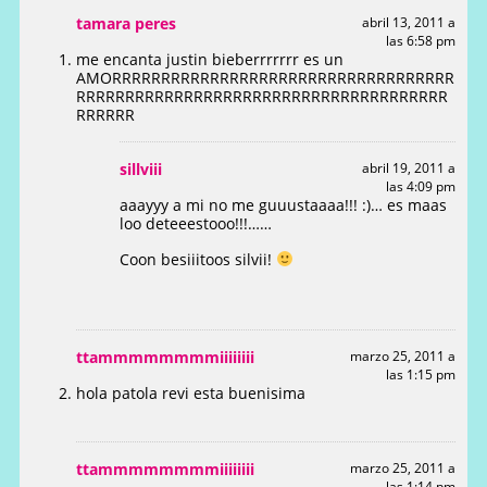
tamara peres
abril 13, 2011 a
las 6:58 pm
me encanta justin bieberrrrrrr es un
AMORRRRRRRRRRRRRRRRRRRRRRRRRRRRRRRRRRR
RRRRRRRRRRRRRRRRRRRRRRRRRRRRRRRRRRRRRR
RRRRRR
sillviii
abril 19, 2011 a
las 4:09 pm
aaayyy a mi no me guuustaaaa!!! :)… es maas
loo deteeestooo!!!……
Coon besiiitoos silvii!
ttammmmmmmmiiiiiiii
marzo 25, 2011 a
las 1:15 pm
hola patola revi esta buenisima
ttammmmmmmmiiiiiiii
marzo 25, 2011 a
las 1:14 pm