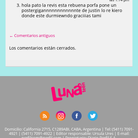
hola pato la revis esta rebuena porfa pone un
postergigannnnnnnnnnnnte de justin lo re kiero
donde este durmiewndo graciiias tami
← Comentarios antiguos
Los comentarios están cerrados.
Domicilio: California 2715, C1289ABI, CABA, Argentina | Tel: (5411) 7091-
4921 | (5411) 7091-4922 | Editor responsable: Ursula Ures | E-mail:
perfilcom@perfil.com
| Propietario: Diario Perfil S.A.