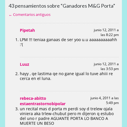
43 pensamientos sobre “Ganadores M&G Porta”
← Comentarios antiguos
Pipetah
junio 12, 2011 a
las 8:22 pm
LPM !!! teniaa ganaas de ser yoo u.u aaaaaaaaaahh
:'(
Luuz
junio 12, 2011 a
las 3:53 pm
hayy , qe lastima qe no gane igual lo tuve ahiii re
cerca en el luna.
rebeca-abitto
junio 4, 2011 a las
5:49 pm
estaentrastornobipolar
un recital mas d porta m perdi soy d trelew ojala
viniera aka trlew-chubut pero m dijeron q estubo
del uno r padre AGUANTE PORTA LO BANCO A
MUERTE UN BESO