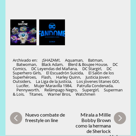
Archivado en:
¡SHAZAM!
,
Aquaman
,
Batman
,
Batwoman
,
Black Adam
,
Blerd & Boujee House
,
DC
Comics
,
DC Leyendas del Mañana
,
DC Stargirl
,
DC
Superhero Girls
,
El Escuadrón Suicida
,
El Salón de los
Superhéroes
,
Flash
,
Harley Quinn
,
Justicia Joven:
Outsiders
,
La Liga de la Justicia
,
Los jóvenes titanes GO!
,
Lucifer
,
Mujer Maravilla 1984
,
Patrulla Condenada
,
Pennyworth
,
Relámpago Negro
,
Supergirl
,
Superman
& Lois
,
Titanes
,
Warner Bros
,
Watchmen
Nuevo combate de
Mirala a Millie
freestyle on line
Bobby Brown
como la hermana
de Sherlock