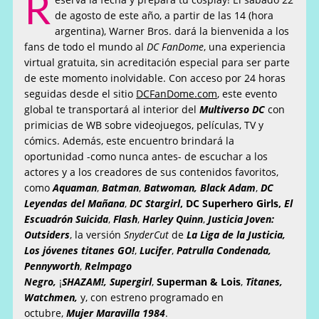
R
de agosto de este año, a partir de las 14 (hora
argentina), Warner Bros. dará la bienvenida a los
fans de todo el mundo al
DC FanDome
, una experiencia
virtual gratuita, sin acreditación especial para ser parte
de este momento inolvidable. Con acceso por 24 horas
seguidas desde el sitio
DCFanDome.com
, este evento
global te transportará al interior del
Multiverso DC
con
primicias de WB sobre videojuegos, películas, TV y
cómics. Además, este encuentro brindará la
oportunidad -como nunca antes- de escuchar a los
actores y a los creadores de sus contenidos favoritos,
como
Aquaman
,
Batman
,
Batwoman,
Black Adam
,
DC
Leyendas del Mañana
,
DC Stargirl
, DC Superhero Girls,
El
Escuadrón Suicida
,
Flash
,
Harley Quinn
,
Justicia Joven:
Outsiders
, la versión
SnyderCut
de
La Liga de la Justicia,
Los jóvenes titanes
GO!
,
Lucifer
,
Patrulla Condenada,
Pennyworth
,
Relmpago
Negro,
¡
SHAZAM!, Supergirl
,
Superman & Lois
,
Titanes,
Watchmen,
y, con estreno programado en
octubre,
Mujer Maravilla 1984
.