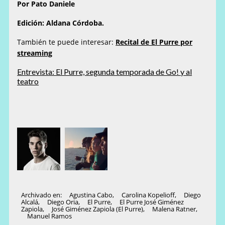
Por Pato Daniele
Edición: Aldana Córdoba.
También te puede interesar:
Recital de El Purre por
streaming
Entrevista: El Purre, segunda temporada de Go! y al
teatro
Archivado en:
Agustina Cabo
,
Carolina Kopelioff
,
Diego
Alcalá
,
Diego Oria
,
El Purre
,
El Purre José Giménez
Zapiola
,
José Giménez Zapiola (El Purre)
,
Malena Ratner
,
Manuel Ramos