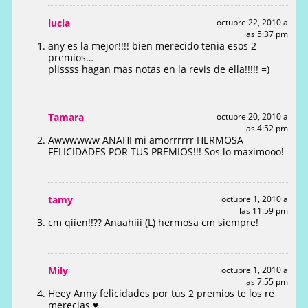
lucia
octubre 22, 2010 a
las 5:37 pm
any es la mejor!!!! bien merecido tenia esos 2
premios…
plissss hagan mas notas en la revis de ella!!!!! =)
Tamara
octubre 20, 2010 a
las 4:52 pm
Awwwwww ANAHI mi amorrrrrr HERMOSA
FELICIDADES POR TUS PREMIOS!!! Sos lo maximooo!
tamy
octubre 1, 2010 a
las 11:59 pm
cm qiien!!?? Anaahiii (L) hermosa cm siempre!
Mily
octubre 1, 2010 a
las 7:55 pm
Heey Anny felicidades por tus 2 premios te los re
merecias ♥