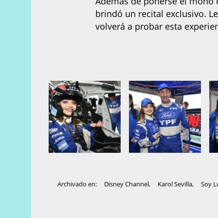
Además de ponerse el mono co
brindó un
recital exclusivo. 
volverá a probar esta experien
Archivado en:
Disney Channel
,
Karol Sevilla
,
Soy L