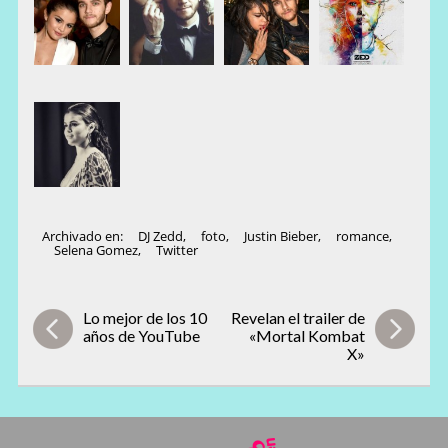
Archivado en:
DJ Zedd
,
foto
,
Justin Bieber
,
romance
,
Selena Gomez
,
Twitter
Lo mejor de los 10
Revelan el trailer de
años de YouTube
«Mortal Kombat
X»