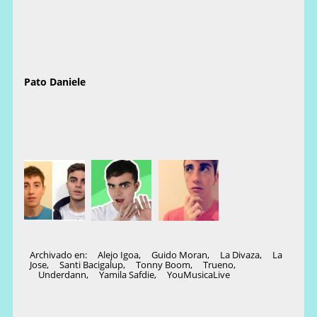
Pato Daniele
Archivado en:
Alejo Igoa
,
Guido Moran
,
La Divaza
,
La
Jose
,
Santi Bacigalup
,
Tonny Boom
,
Trueno
,
Underdann
,
Yamila Safdie
,
YouMusicaLive