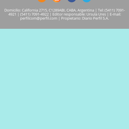
Domicilio: California 2715, C1289ABI, CABA, Argentina | Tel: (5411) 7091-
4921 | (5411) 7091-4922 | Editor responsable: Ursula Ures | E-mail:
perfilcom@perfil.com
| Propietario: Diario Perfil S.A.