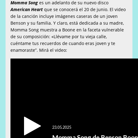
Momma Song
es un adelanto de su nuevo disco
American Heart
que se conocerá el 20 de junio. El video
de la canción incluye imágenes caseras de un joven
Benson y su familia. Y claro, está dedicada a su madre,
Momma Song muestra a Boone en la faceta vulnerable
de su composición: «Llévame por tu vieja calle,
cuéntame tus recuerdos de cuando eras joven y te
enamoraste”. Mirá el video: