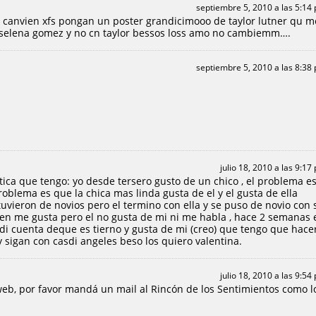
septiembre 5, 2010 a las 5:14
no canvien xfs pongan un poster grandicimooo de taylor lutner qu m
on selena gomez y no cn taylor bessos loss amo no cambiemm….
septiembre 5, 2010 a las 8:38
julio 18, 2010 a las 9:17
ica que tengo: yo desde tersero gusto de un chico , el problema e
roblema es que la chica mas linda gusta de el y el gusta de ella
tuvieron de novios pero el termino con ella y se puso de novio con 
ien me gusta pero el no gusta de mi ni me habla , hace 2 semanas 
di cuenta deque es tierno y gusta de mi (creo) que tengo que hace
y sigan con casdi angeles beso los quiero valentina.
julio 18, 2010 a las 9:54
eb, por favor mandá un mail al Rincón de los Sentimientos como l