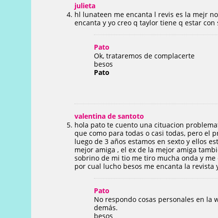
julieta
hl lunateen me encanta l revis es la mejr 
encanta y yo creo q taylor tiene q estar c
Pato
Ok, trataremos de complacerte
besos
Pato
valentina de santoto
hola pato te cuento una cituacion problemat
que como para todas o casi todas, pero el p
luego de 3 años estamos en sexto y ellos es
mejor amiga , el ex de la mejor amiga tamb
sobrino de mi tio me tiro mucha onda y me 
por cual lucho besos me encanta la revista 
Pato
No respondo cosas personales en la w
demás.
besos