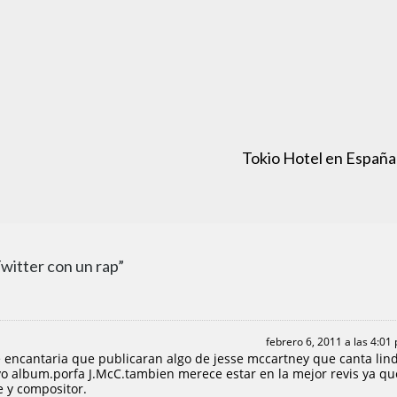
Tokio Hotel en España
Twitter con un rap”
febrero 6, 2011 a las 4:01
e encantaria que publicaran algo de jesse mccartney que canta lin
evo album.porfa J.McC.tambien merece estar en la mejor revis ya qu
e y compositor.