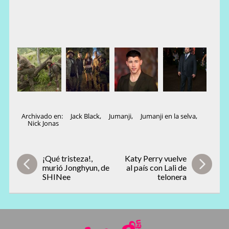
Archivado en:
Jack Black
,
Jumanji
,
Jumanji en la selva
,
Nick Jonas
¡Qué tristeza!,
Katy Perry vuelve
murió Jonghyun, de
al país con Lali de
SHINee
telonera