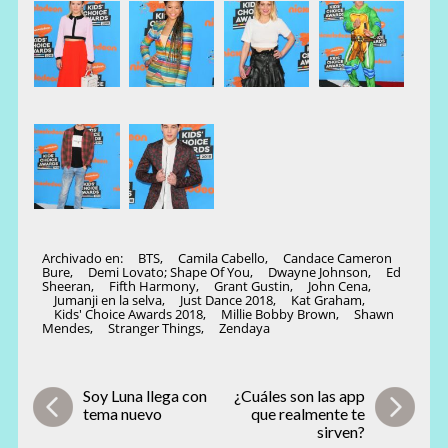
Archivado en:
BTS
,
Camila Cabello
,
Candace Cameron
Bure
,
Demi Lovato; Shape Of You
,
Dwayne Johnson
,
Ed
Sheeran
,
Fifth Harmony
,
Grant Gustin
,
John Cena
,
Jumanji en la selva
,
Just Dance 2018
,
Kat Graham
,
Kids' Choice Awards 2018
,
Millie Bobby Brown
,
Shawn
Mendes
,
Stranger Things
,
Zendaya
Soy Luna llega con
¿Cuáles son las app
tema nuevo
que realmente te
sirven?