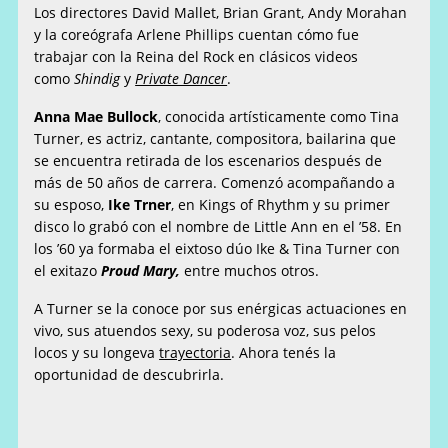
Los directores David Mallet, Brian Grant, Andy Morahan
y la coreógrafa Arlene Phillips cuentan cómo fue
trabajar con la Reina del Rock en clásicos videos
como
Shindig
y
Private Dancer
.
Anna Mae Bullock
, conocida artísticamente como Tina
Turner, es actriz, cantante, compositora, bailarina que
se encuentra retirada de los escenarios después de
más de 50 años de carrera. Comenzó acompañando a
su esposo,
Ike Trner
, en Kings of Rhythm y su primer
disco lo grabó con el nombre de Little Ann en el ’58. En
los ’60 ya formaba el eixtoso dúo Ike & Tina Turner con
el exitazo
Proud Mary,
entre muchos otros.
A Turner se la conoce por sus enérgicas actuaciones en
vivo, sus atuendos sexy, su poderosa voz, sus pelos
locos y su longeva
trayectoria
.​ Ahora tenés la
oportunidad de descubrirla.