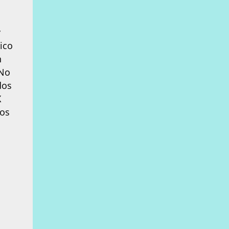
y
ico
n
 No
dos
X
dos