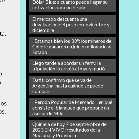
017
Dólar Blue: a cuánto puede llegar su
cotización para fin de año
El mercado descuenta una
devaluación del peso en noviembre y
diciembre
ta.
"Estamos bien los 33": los mineros de
Chile le ganaron un juicio millonario al
Estado
Llegó tarde a abordar un ferry, la
tripulación lo arrojó al mar y murió
o
Dafiti confirmó que se va de
s
Argentina: hasta cuándo se puede
comprar
"Perdón Popular de Mercado": en qué
sos
consiste el blanqueo que propone un
os,
asesor de Milei
Quiniela de hoy 7 de septiembre de
2023 EN VIVO: resultados de la
Nacional y Provincia