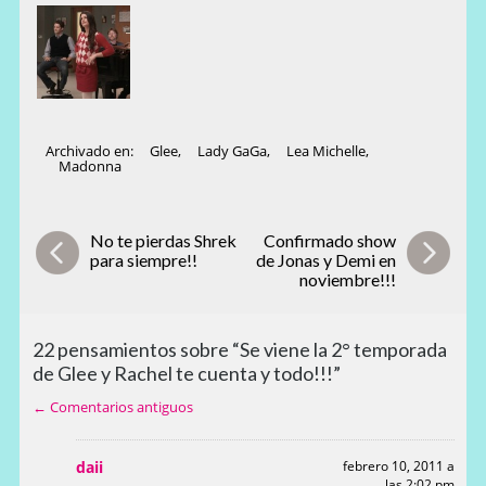
Archivado en:
Glee
,
Lady GaGa
,
Lea Michelle
,
Madonna
No te pierdas Shrek
Confirmado show
para siempre!!
de Jonas y Demi en
noviembre!!!
22 pensamientos sobre “Se viene la 2° temporada
de Glee y Rachel te cuenta y todo!!!”
← Comentarios antiguos
daii
febrero 10, 2011 a
las 2:02 pm