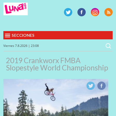
SECCIONES
Viernes 7.8.2026 | 23:08
2019 Crankworx FMBA
Slopestyle World Championship