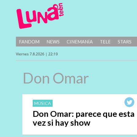
FANDOM
NEWS
CINEMANÍA
TELE
STARS
Viernes 7.8.2026 | 22:19
Don Omar
MÚSICA
Don Omar: parece que esta
vez si hay show