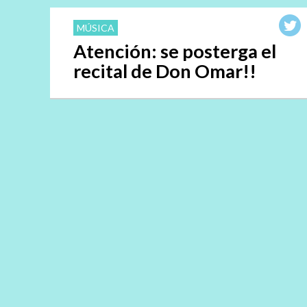
MÚSICA
Atención: se posterga el
recital de Don Omar!!