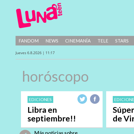
FANDOM
NEWS
CINEMANÍA
TELE
STARS
Jueves 6.8.2026 | 11:17
horóscopo
EDICIONES
EDICION
Libra en
Súper
septiembre!!
de Vi
Más noticias sobre