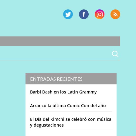
ENTRADAS RECIENTES
Barbi Dash en los Latin Grammy
Arrancó la última Comic Con del año
El Día del Kimchi se celebró con música
y degustaciones