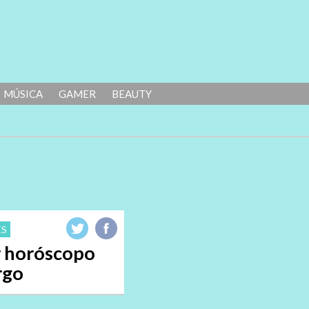
MÚSICA
GAMER
BEAUTY
ES
 horóscopo
rgo