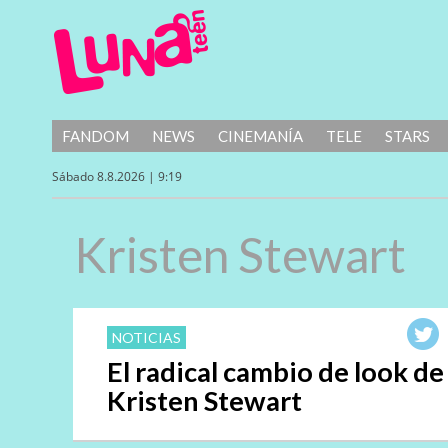
FANDOM
NEWS
CINEMANÍA
TELE
STARS
Sábado 8.8.2026 | 9:19
Kristen Stewart
NOTICIAS
El radical cambio de look de
Kristen Stewart