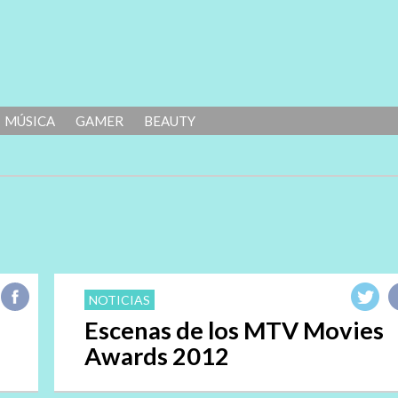
MÚSICA
GAMER
BEAUTY
NOTICIAS
Escenas de los MTV Movies
Awards 2012