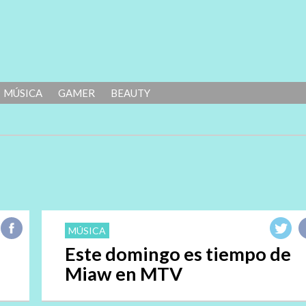
MÚSICA
GAMER
BEAUTY
MÚSICA
Este domingo es tiempo de
Miaw en MTV