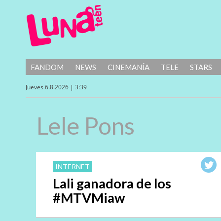
FANDOM
NEWS
CINEMANÍA
TELE
STARS
Jueves 6.8.2026 | 3:39
Lele Pons
INTERNET
Lali ganadora de los
#MTVMiaw