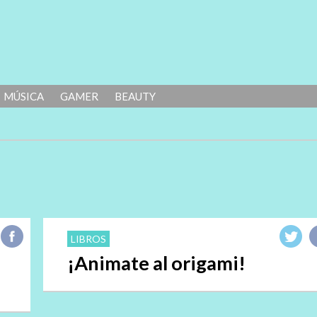
MÚSICA
GAMER
BEAUTY
LIBROS
¡Animate al origami!