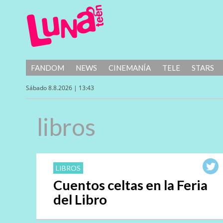
FANDOM
NEWS
CINEMANÍA
TELE
STARS
Sábado 8.8.2026 | 13:43
libros
LIBROS
Cuentos celtas en la Feria
del Libro