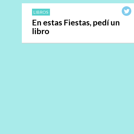
LIBROS
En estas Fiestas, pedí un
libro