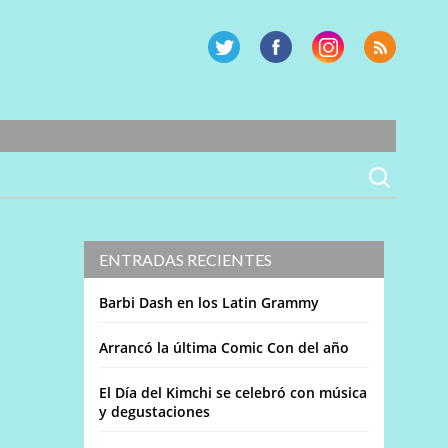
ENTRADAS RECIENTES
Barbi Dash en los Latin Grammy
Arrancó la última Comic Con del año
El Día del Kimchi se celebró con música
y degustaciones