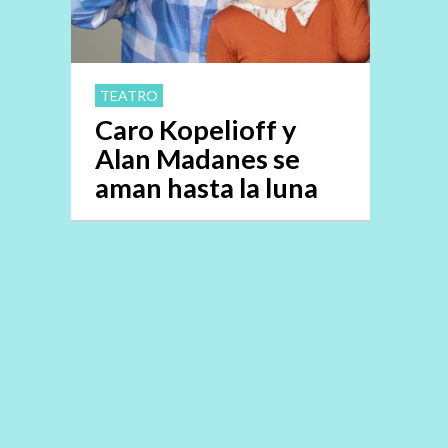
TEATRO
Caro Kopelioff y
Alan Madanes se
aman hasta la luna