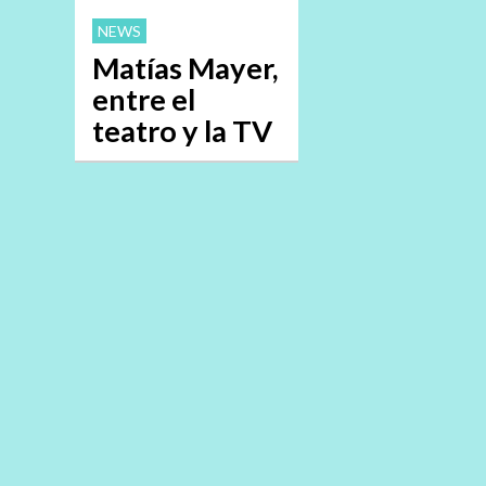
NEWS
Matías Mayer,
entre el
teatro y la TV