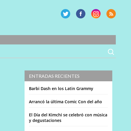
ENTRADAS RECIENTES
Barbi Dash en los Latin Grammy
Arrancó la última Comic Con del año
El Día del Kimchi se celebró con música
y degustaciones