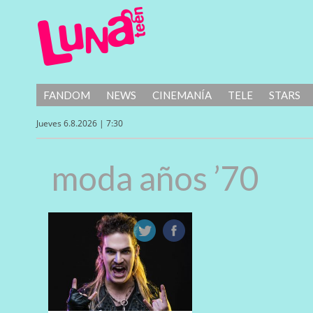
FANDOM
NEWS
CINEMANÍA
TELE
STARS
Jueves 6.8.2026 | 7:30
moda años ’70