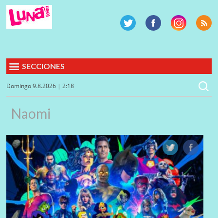
SECCIONES
Domingo 9.8.2026 | 2:18
Naomi