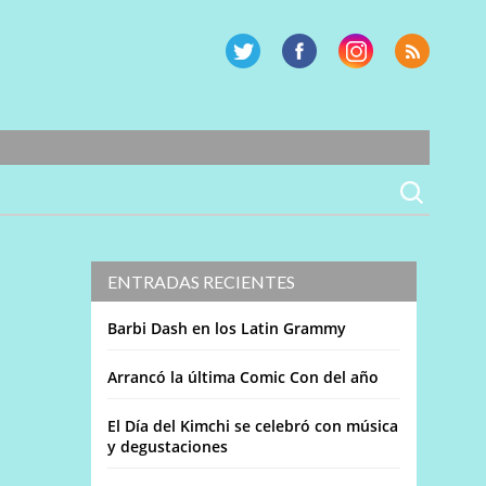
ENTRADAS RECIENTES
Barbi Dash en los Latin Grammy
Arrancó la última Comic Con del año
El Día del Kimchi se celebró con música
y degustaciones