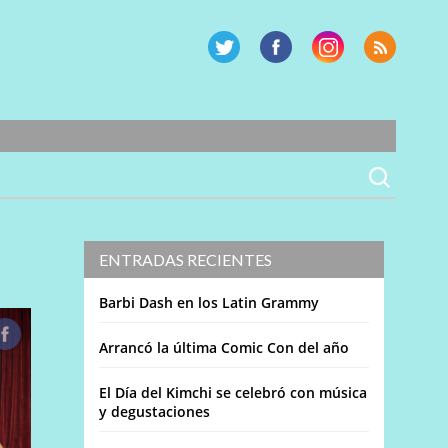
ENTRADAS RECIENTES
Barbi Dash en los Latin Grammy
Arrancó la última Comic Con del año
El Día del Kimchi se celebró con música
y degustaciones