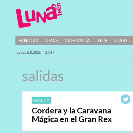
FANDOM
NEWS
CINEMANÍA
TELE
STARS
Jueves 6.8.2026 | 21:37
salidas
MÚSICA
Cordera y la Caravana
Mágica en el Gran Rex