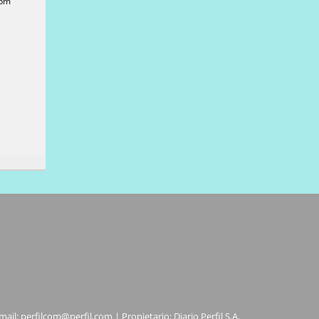
 pm
mail:
perfilcom@perfil.com
| Propietario: Diario Perfil S.A.