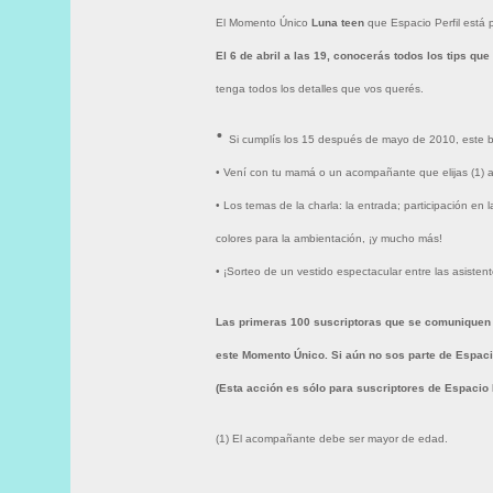
El Momento Único
Luna teen
que Espacio Perfil está 
El 6 de abril a las 19, conocerás todos los tips qu
tenga todos los detalles que vos querés.
•
Si cumplís los 15 después de mayo de 2010, este b
• Vení con tu mamá o un acompañante que elijas (1) a
• Los temas de la charla: la entrada; participación en 
colores para la ambientación, ¡y mucho más!
• ¡Sorteo de un vestido espectacular entre las asistent
Las primeras 100 suscriptoras que se comuniquen al
este Momento Único.
Si aún no sos parte de Espaci
(Esta acción es sólo para suscriptores de Espacio P
(1) El acompañante debe ser mayor de edad.