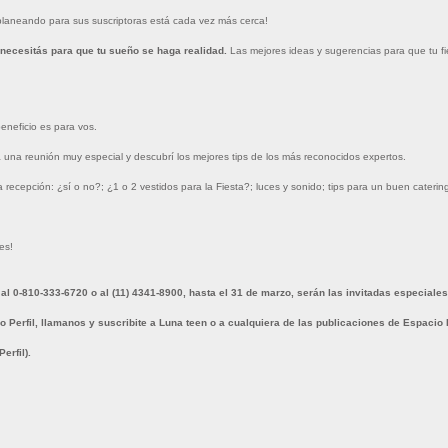
planeando para sus suscriptoras está cada vez más cerca!
e necesitás para que tu sueño se haga realidad.
Las mejores ideas y sugerencias para que tu fi
eneficio es para vos.
 una reunión muy especial y descubrí los mejores tips de los más reconocidos expertos.
la recepción: ¿sí o no?; ¿1 o 2 vestidos para la Fiesta?; luces y sonido; tips para un buen catering
es!
 0-810-333-6720 o al (11) 4341-8900, hasta el 31 de marzo, serán las invitadas especiale
o Perfil, llamanos y suscribite a Luna teen o a cualquiera de las publicaciones de Espacio P
erfil).