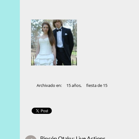
Archivado en:
15 años
,
fiesta de 15
Rincón Otaku: Live Actions