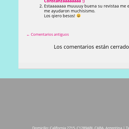
Constanzaaaaaaaa :)
Estaaaaaaa muuuuy buena su revistaa me enc
me ayudaron muchisismo.
Los qiero besos!
← Comentarios antiguos
Los comentarios están cerrado
Domicilio: California 2715, C1289ABI, CABA, Argentina | T