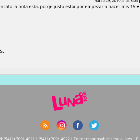
marzo 29, 2010 a las 3:03
ato la nota esta, porqe justo estoi por empezar a hacer mis 15 ♥
s.
el: (5411) 7091-4921 | (5411) 7091-4922 | Editor responsable: Ursula Ures | E-