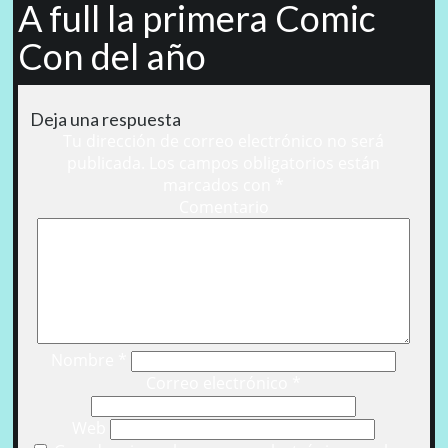
A full la primera Comic
Con del año
Deja una respuesta
Tu dirección de correo electrónico no será
publicada.
Los campos obligatorios están
marcados con
*
Comentario
Nombre
*
Correo electrónico
*
Web