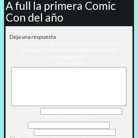
A full la primera Comic
Con del año
Deja una respuesta
Tu dirección de correo electrónico no será
publicada.
Los campos obligatorios están
marcados con
*
Comentario
Nombre
*
Correo electrónico
*
Web