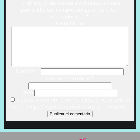
Tu dirección de correo electrónico no será
publicada.
Los campos obligatorios están
marcados con
*
Comentario
Nombre
*
Correo electrónico
*
Web
Guarda mi nombre, correo electrónico y web en
este navegador para la próxima vez que comente.