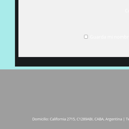
C
Guarda mi nombre
Domicilio: California 2715, C1289ABI, CABA, Argentina | T