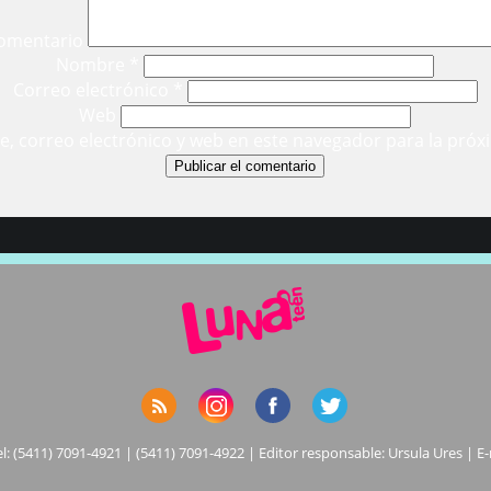
omentario
Nombre
*
Correo electrónico
*
Web
, correo electrónico y web en este navegador para la próx
el: (5411) 7091-4921 | (5411) 7091-4922 | Editor responsable: Ursula Ures | E-