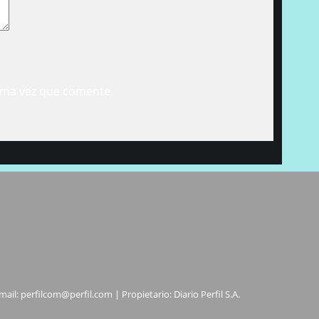
ima vez que comente.
mail:
perfilcom@perfil.com
| Propietario: Diario Perfil S.A.