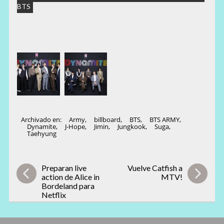
BTS
Archivado en:
Army
,
billboard
,
BTS
,
BTS ARMY
,
Dynamite
,
J-Hope
,
Jimin
,
Jungkook
,
Suga
,
Taehyung
Preparan live
Vuelve Catfish a
action de Alice in
MTV!
Bordeland para
Netflix