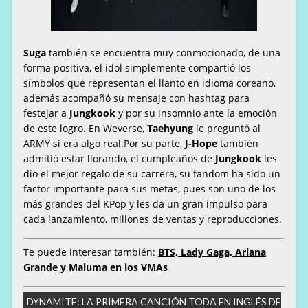
Suga
también se encuentra muy conmocionado, de una
forma positiva, el idol simplemente compartió los
símbolos que representan el llanto en idioma coreano,
además acompañó su mensaje con hashtag para
festejar a
Jungkook
y por su insomnio ante la emoción
de este logro. En Weverse,
Taehyung
le preguntó al
ARMY si era algo real.Por su parte,
J-Hope
también
admitió estar llorando, el cumpleaños de
Jungkook
les
dio el mejor regalo de su carrera, su fandom ha sido un
factor importante para sus metas, pues son uno de los
más grandes del KPop y les da un gran impulso para
cada lanzamiento, millones de ventas y reproducciones.
Te puede interesar también:
BTS, Lady Gaga, Ariana
Grande y Maluma en los VMAs
DYNAMITE: LA PRIMERA CANCIÓN TODA EN INGLÉS DE