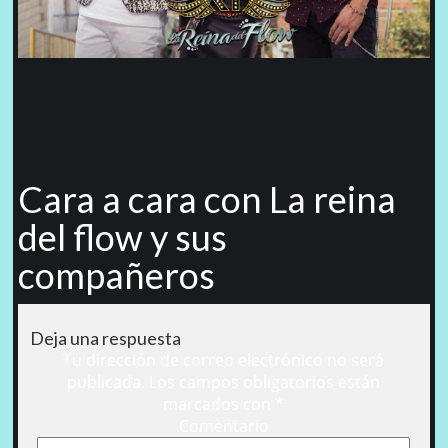
Cara a cara con La reina
del flow y sus
compañeros
Deja una respuesta
Tu dirección de correo electrónico no será
publicada.
Los campos obligatorios están
marcados con
*
Comentario