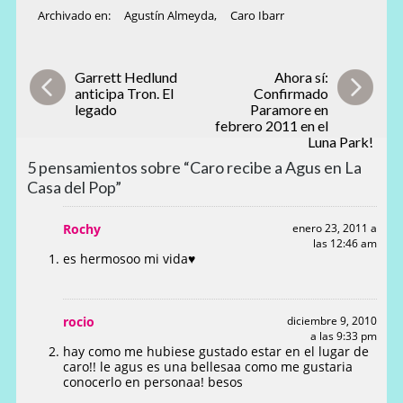
Archivado en:
Agustín Almeyda
,
Caro Ibarr
Garrett Hedlund
Ahora sí:
anticipa Tron. El
Confirmado
legado
Paramore en
febrero 2011 en el
Luna Park!
5 pensamientos sobre “Caro recibe a Agus en La
Casa del Pop”
Rochy
enero 23, 2011 a
las 12:46 am
es hermosoo mi vida♥
rocio
diciembre 9, 2010
a las 9:33 pm
hay como me hubiese gustado estar en el lugar de
caro!! le agus es una bellesaa como me gustaria
conocerlo en personaa! besos