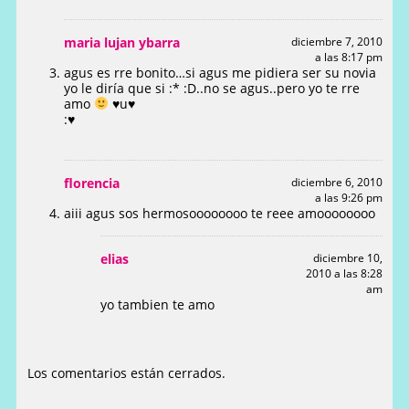
maria lujan ybarra
diciembre 7, 2010
a las 8:17 pm
agus es rre bonito…si agus me pidiera ser su novia
yo le diría que si :* :D..no se agus..pero yo te rre
amo
♥
u
♥
:♥
florencia
diciembre 6, 2010
a las 9:26 pm
aiii agus sos hermosoooooooo te reee amoooooooo
elias
diciembre 10,
2010 a las 8:28
am
yo tambien te amo
Los comentarios están cerrados.