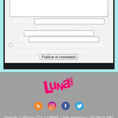
Nombre
*
Correo electrónico
*
Web
Guarda mi nombre, correo electrónico y web en
este navegador para la próxima vez que comente.
Domicilio: California 2715, C1289ABI, CABA, Argentina | Tel: (5411) 7091-