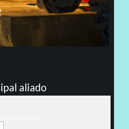
ipal aliado
están marcados con
*