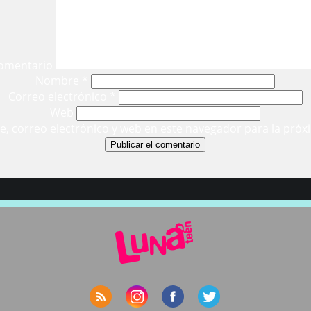
omentario
Nombre
*
Correo electrónico
*
Web
, correo electrónico y web en este navegador para la próx