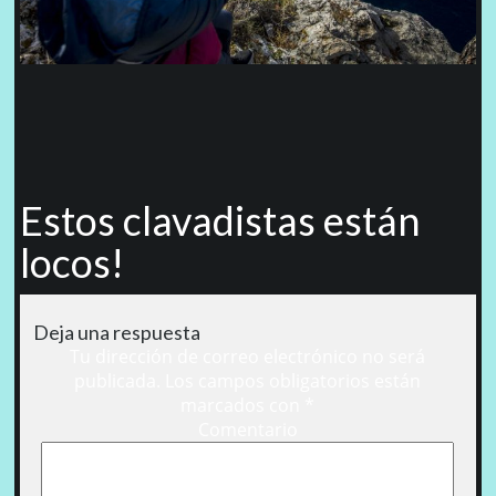
Estos clavadistas están
locos!
Deja una respuesta
Tu dirección de correo electrónico no será
publicada.
Los campos obligatorios están
marcados con
*
Comentario