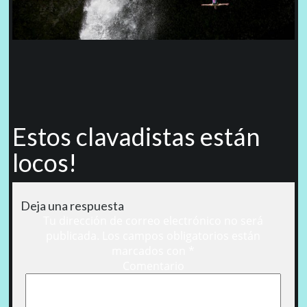
Estos clavadistas están
locos!
Deja una respuesta
Tu dirección de correo electrónico no será
publicada.
Los campos obligatorios están
marcados con
*
Comentario