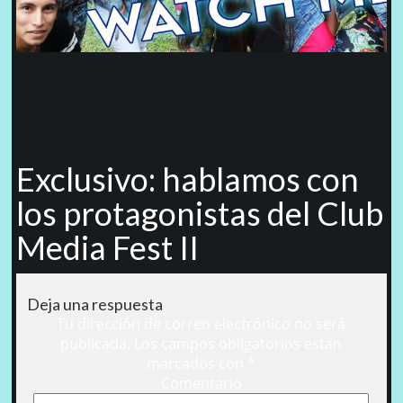
Exclusivo: hablamos con
los protagonistas del Club
Media Fest II
Deja una respuesta
Tu dirección de correo electrónico no será
publicada.
Los campos obligatorios están
marcados con
*
Comentario