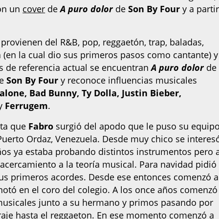
con un
cover
de
A puro dolor
de
Son By Four
y a parti
a provienen del R&B, pop, reggaetón, trap, baladas,
a (en la cual dio sus primeros pasos como cantante) y
as de referencia actual se encuentran
A puro dolor
de
e
Son By Four
y reconoce influencias musicales
alone, Bad Bunny, Ty Dolla, Justin Bieber,
y
Ferrugem
.
ta que
Fabro
surgió del apodo que le puso su equip
 Puerto Ordaz, Venezuela. Desde muy chico se interes
ños ya estaba probando distintos instrumentos pero 
acercamiento a la teoría musical. Para navidad pidió
sus primeros acordes. Desde ese entonces comenzó a
notó en el coro del colegio. A los once años comenzó
musicales junto a su hermano y primos pasando por
araje hasta el reggaeton. En ese momento comenzó a