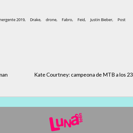
mergente 2019
,
Drake
,
drone
,
Fabro
,
Feid
,
Justin Bieber
,
Post
aman
Kate Courtney: campeona de MTB a los 23