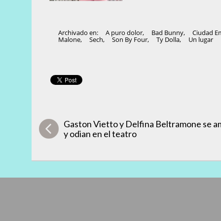
Archivado en:
A puro dolor
,
Bad Bunny
,
Ciudad E
Malone
,
Sech
,
Son By Four
,
Ty Dolla
,
Un lugar
Gaston Vietto y Delfina Beltramone se 
y odian en el teatro