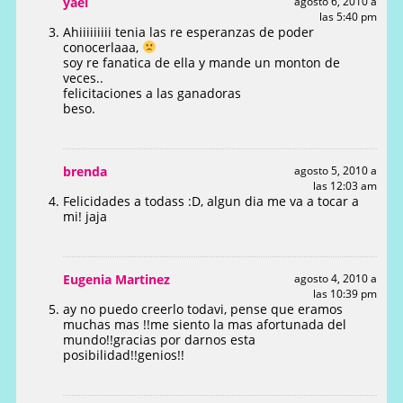
yael
agosto 6, 2010 a
las 5:40 pm
Ahiiiiiiiii tenia las re esperanzas de poder
conocerlaaa,
soy re fanatica de ella y mande un monton de
veces..
felicitaciones a las ganadoras
beso.
brenda
agosto 5, 2010 a
las 12:03 am
Felicidades a todass :D, algun dia me va a tocar a
mi! jaja
Eugenia Martinez
agosto 4, 2010 a
las 10:39 pm
ay no puedo creerlo todavi, pense que eramos
muchas mas !!me siento la mas afortunada del
mundo!!gracias por darnos esta
posibilidad!!genios!!