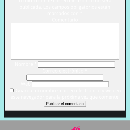
Tu dirección de correo electrónico no será
publicada.
Los campos obligatorios están
marcados con
*
Comentario
Nombre
*
Correo electrónico
*
Web
Guarda mi nombre, correo electrónico y web en
este navegador para la próxima vez que comente.