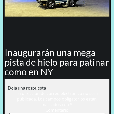
Inaugurarán una mega
pista de hielo para patinar
como en NY
Deja una respuesta
Tu dirección de correo electrónico no será
publicada.
Los campos obligatorios están
marcados con
*
Comentario