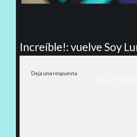
Increíble!: vuelve Soy L
Deja una respuesta
Tu dirección de corr
C