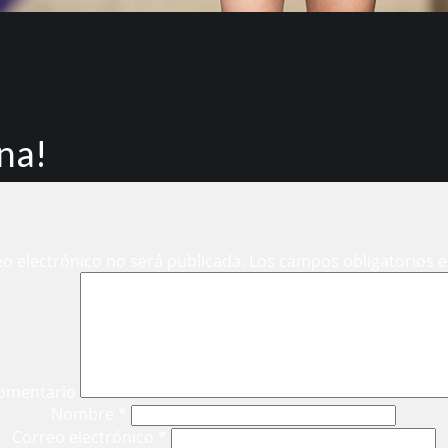
una!
eo electrónico no será publicada.
Los campos obligatorios 
omentario
Nombre
*
Correo electrónico
*