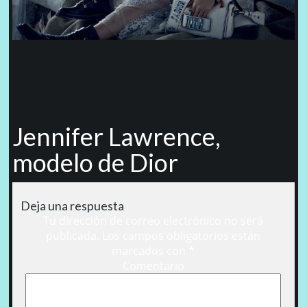
Jennifer Lawrence,
modelo de Dior
Deja una respuesta
Tu dirección de correo electrónico no será
publicada.
Los campos obligatorios están
marcados con
*
Comentario